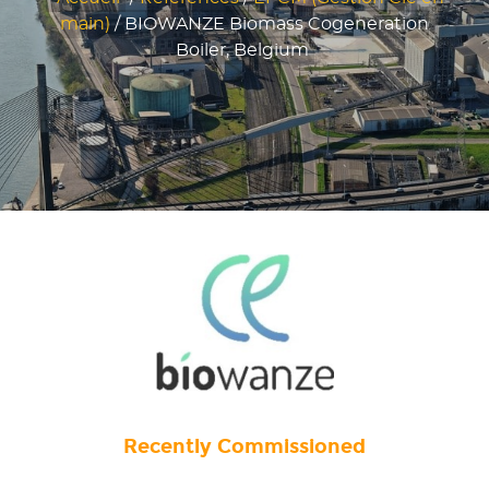
main)
/
BIOWANZE Biomass Cogeneration
Boiler, Belgium
Recently Commissioned