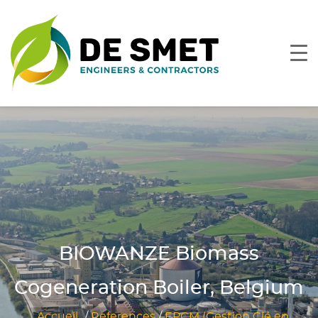
BIOWANZE Biomass
Cogeneration Boiler, Belgium
Accueil
/
References
/
EPCM (Gestion Clé en