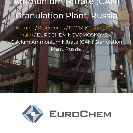
Ammonium Nitrate (CAN)
Granulation Plant, Russia
Accueil
/
References
/
EPCM (Gestion Clé en
main)
/
EUROCHEM NOVOMOSKOVSK –
Calcium Ammonium Nitrate (CAN) Granulation
Plant, Russia