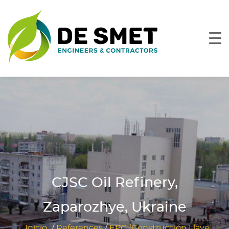
CJSC Oil Refinery,
Zaparozhye, Ukraine
Inicio
/
References
/
EPC (Construcción Llave