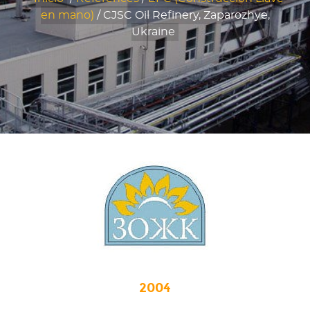
en mano)
/
CJSC Oil Refinery, Zaparozhye,
Ukraine
2004